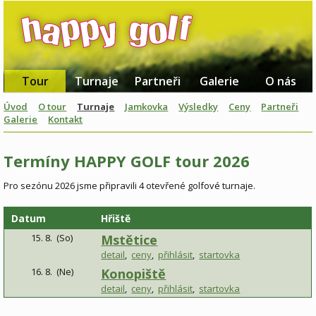
Tour
Turnaje
Partneři
Galerie
O nás
Úvod
O tour
Turnaje
Jamkovka
Výsledky
Ceny
Partneři
Galerie
Kontakt
Termíny HAPPY GOLF tour 2026
Pro sezónu 2026 jsme připravili 4 otevřené golfové turnaje.
Datum
Hřiště
15. 8
.
(so)
Mstětice
detail
,
ceny
,
přihlásit
,
startovka
16. 8
.
(ne)
Konopiště
detail
,
ceny
,
přihlásit
,
startovka