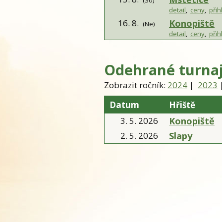
(so)
detail
,
ceny
,
přih
16. 8
.
Konopiště
(ne)
detail
,
ceny
,
přih
Odehrané turna
Zobrazit ročník:
2024
|
2023
Datum
Hřiště
3. 5
.
2026
Konopiště
2. 5
.
2026
Slapy