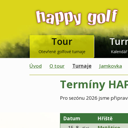
Tour
Tur
Otevřené golfové turnaje
Kalendář
Úvod
O tour
Turnaje
Jamkovka
Termíny HAP
Pro sezónu 2026 jsme připravil
Datum
Hřiště
15. 8
.
Mstětice