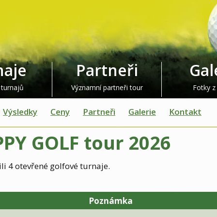
naje
Partneři
Gal
 turnajů
Významní partneři tour
Fotky z
Výsledky
Ceny
Partneři
Galerie
Kontakt
PY GOLF tour 2026
i 4 otevřené golfové turnaje.
Poznámka