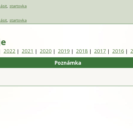
lásit
,
startovka
lásit
,
startovka
je
|
2022
|
2021
|
2020
|
2019
|
2018
|
2017
|
2016
|
Poznámka