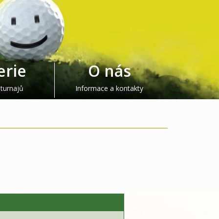
erie
O nás
 turnajů
Informace a kontakty