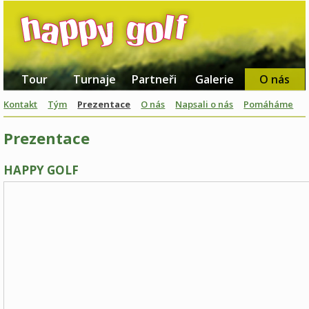
Tour
Turnaje
Partneři
Galerie
O nás
Kontakt
Tým
Prezentace
O nás
Napsali o nás
Pomáháme
Prezentace
HAPPY GOLF