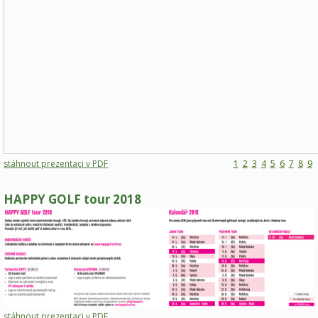
stáhnout prezentaci v PDF
1
2
3
4
5
6
7
8
9
HAPPY GOLF tour 2018
stáhnout prezentaci v PDF